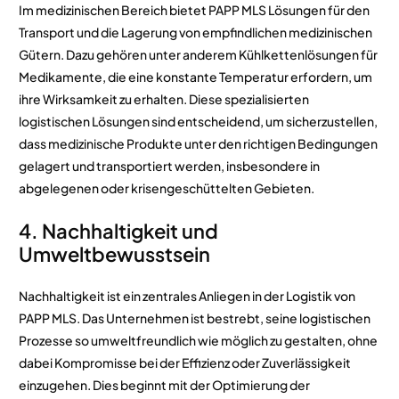
Im medizinischen Bereich bietet PAPP MLS Lösungen für den
Transport und die Lagerung von empfindlichen medizinischen
Gütern. Dazu gehören unter anderem Kühlkettenlösungen für
Medikamente, die eine konstante Temperatur erfordern, um
ihre Wirksamkeit zu erhalten. Diese spezialisierten
logistischen Lösungen sind entscheidend, um sicherzustellen,
dass medizinische Produkte unter den richtigen Bedingungen
gelagert und transportiert werden, insbesondere in
abgelegenen oder krisengeschüttelten Gebieten.
4. Nachhaltigkeit und
Umweltbewusstsein
Nachhaltigkeit ist ein zentrales Anliegen in der Logistik von
PAPP MLS. Das Unternehmen ist bestrebt, seine logistischen
Prozesse so umweltfreundlich wie möglich zu gestalten, ohne
dabei Kompromisse bei der Effizienz oder Zuverlässigkeit
einzugehen. Dies beginnt mit der Optimierung der