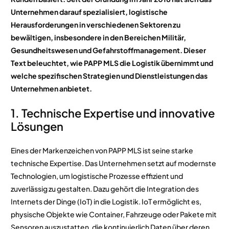
Unternehmen darauf spezialisiert, logistische
Herausforderungen in verschiedenen Sektoren zu
bewältigen, insbesondere in den Bereichen Militär,
Gesundheitswesen und Gefahrstoffmanagement. Dieser
Text beleuchtet, wie PAPP MLS die Logistik übernimmt und
welche spezifischen Strategien und Dienstleistungen das
Unternehmen anbietet.
1. Technische Expertise und innovative
Lösungen
Eines der Markenzeichen von PAPP MLS ist seine starke
technische Expertise. Das Unternehmen setzt auf modernste
Technologien, um logistische Prozesse effizient und
zuverlässig zu gestalten. Dazu gehört die Integration des
Internets der Dinge (IoT) in die Logistik. IoT ermöglicht es,
physische Objekte wie Container, Fahrzeuge oder Pakete mit
Sensoren auszustatten, die kontinuierlich Daten über deren