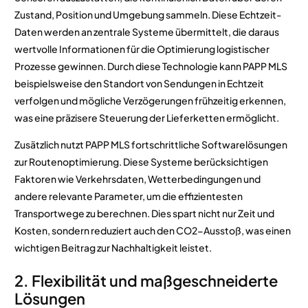
Zustand, Position und Umgebung sammeln. Diese Echtzeit-
Daten werden an zentrale Systeme übermittelt, die daraus
wertvolle Informationen für die Optimierung logistischer
Prozesse gewinnen. Durch diese Technologie kann PAPP MLS
beispielsweise den Standort von Sendungen in Echtzeit
verfolgen und mögliche Verzögerungen frühzeitig erkennen,
was eine präzisere Steuerung der Lieferketten ermöglicht.
Zusätzlich nutzt PAPP MLS fortschrittliche Softwarelösungen
zur Routenoptimierung. Diese Systeme berücksichtigen
Faktoren wie Verkehrsdaten, Wetterbedingungen und
andere relevante Parameter, um die effizientesten
Transportwege zu berechnen. Dies spart nicht nur Zeit und
Kosten, sondern reduziert auch den CO2-Ausstoß, was einen
wichtigen Beitrag zur Nachhaltigkeit leistet.
2. Flexibilität und maßgeschneiderte
Lösungen