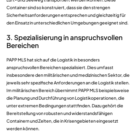
Container sind so konstruiert, dass sie den strengen
Sicherheitsanforderungen entsprechen und gleichzeitig für
den Einsatz in unterschiedlichen Umgebungen geeignet sind.
3. Spezialisierung in anspruchsvollen
Bereichen
PAPP MLS hat sich auf die Logistik in besonders
anspruchsvollen Bereichen spezialisiert. Dies umfasst
insbesondere den militärischen und medizinischen Sektor, die
jeweils sehr spezifische Anforderungen an die Logistik stellen.
Im militärischen Bereich übernimmt PAPP MLS beispielsweise
die Planung und Durchführung von Logistikoperationen, die
unter extremen Bedingungen stattfinden. Dazu gehört die
Bereitstellung von robusten und widerstandsfähigen
Containern und Zelten, die in Krisengebieten eingesetzt
werden können.