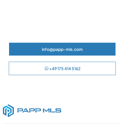
Sprechen Sie mit einem
Experten
Wenden Sie sich mit Ihrem Baubedarf an unsere
Spezialisten.
info@papp-mls.com
+49 175 414 5162