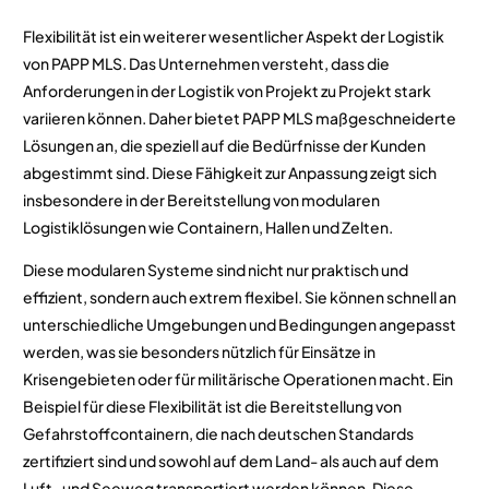
Flexibilität ist ein weiterer wesentlicher Aspekt der Logistik
von PAPP MLS. Das Unternehmen versteht, dass die
Anforderungen in der Logistik von Projekt zu Projekt stark
variieren können. Daher bietet PAPP MLS maßgeschneiderte
Lösungen an, die speziell auf die Bedürfnisse der Kunden
abgestimmt sind. Diese Fähigkeit zur Anpassung zeigt sich
insbesondere in der Bereitstellung von modularen
Logistiklösungen wie Containern, Hallen und Zelten.
Diese modularen Systeme sind nicht nur praktisch und
effizient, sondern auch extrem flexibel. Sie können schnell an
unterschiedliche Umgebungen und Bedingungen angepasst
werden, was sie besonders nützlich für Einsätze in
Krisengebieten oder für militärische Operationen macht. Ein
Beispiel für diese Flexibilität ist die Bereitstellung von
Gefahrstoffcontainern, die nach deutschen Standards
zertifiziert sind und sowohl auf dem Land- als auch auf dem
Luft- und Seeweg transportiert werden können. Diese