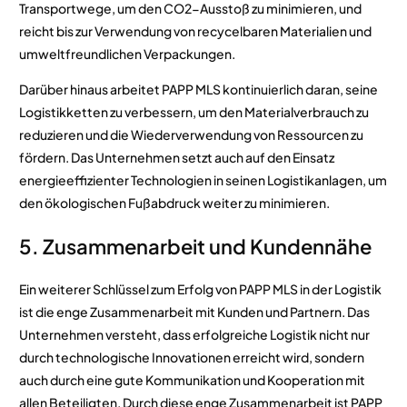
Transportwege, um den CO2-Ausstoß zu minimieren, und
reicht bis zur Verwendung von recycelbaren Materialien und
umweltfreundlichen Verpackungen.
Darüber hinaus arbeitet PAPP MLS kontinuierlich daran, seine
Logistikketten zu verbessern, um den Materialverbrauch zu
reduzieren und die Wiederverwendung von Ressourcen zu
fördern. Das Unternehmen setzt auch auf den Einsatz
energieeffizienter Technologien in seinen Logistikanlagen, um
den ökologischen Fußabdruck weiter zu minimieren.
5. Zusammenarbeit und Kundennähe
Ein weiterer Schlüssel zum Erfolg von PAPP MLS in der Logistik
ist die enge Zusammenarbeit mit Kunden und Partnern. Das
Unternehmen versteht, dass erfolgreiche Logistik nicht nur
durch technologische Innovationen erreicht wird, sondern
auch durch eine gute Kommunikation und Kooperation mit
allen Beteiligten. Durch diese enge Zusammenarbeit ist PAPP