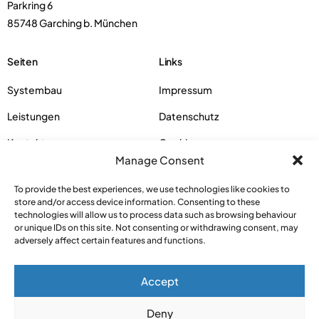
Parkring 6
85748 Garching b. München
Seiten
Links
Systembau
Impressum
Leistungen
Datenschutz
Kontakt
Cookies
Manage Consent
Kontakt
To provide the best experiences, we use technologies like cookies to
store and/or access device information. Consenting to these
+49 175 414 5162
technologies will allow us to process data such as browsing behaviour
or unique IDs on this site. Not consenting or withdrawing consent, may
info@papp-mls.com
adversely affect certain features and functions.
Accept
© 2026 Papp MLS. Alle Rechte vorbehalten
Deny