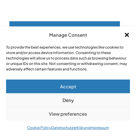
Wenden Sie sich mit Ihrem Baubedarf an unsere
Spezialisten.
info@papp-mls.com
Manage Consent
To provide the best experiences, we use technologies like cookies to
+49 175 414 5162
store and/or access device information. Consenting to these
technologies will allow us to process data such as browsing behaviour
or unique IDs on this site. Not consenting or withdrawing consent, may
adversely affect certain features and functions.
Accept
Deny
View preferences
Parkring 6
Auf WhatsApp schreiben
Auf Whatsapp schreiben
85748 Garching b. München
Cookie Policy
Datenschutzerklärung
Impressum